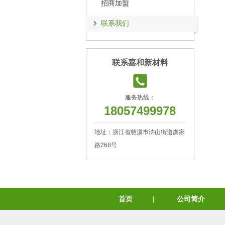
招商加盟
联系我们
联系嘉和新材料
服务热线：
18057499978
地址：浙江省慈溪市浒山街道虞家
路268号
首页
|
公司简介