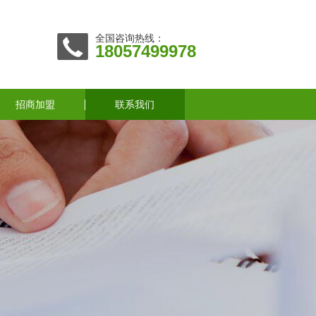
全国咨询热线：
18057499978
招商加盟
联系我们